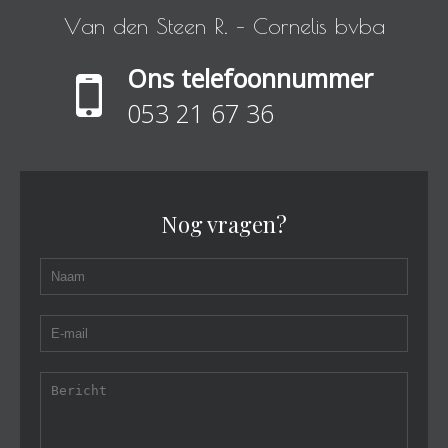
V
a
n
d
e
n
S
t
e
e
n
R
.
–
C
o
r
n
e
l
i
s
b
v
b
a
Ons telefoonnummer
053 21 67 36
Nog vragen?