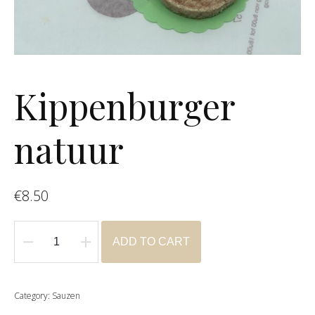
Kippenburger
natuur
€
8.50
ADD TO CART
Kippenburger
natuur
quantity
Category:
Sauzen