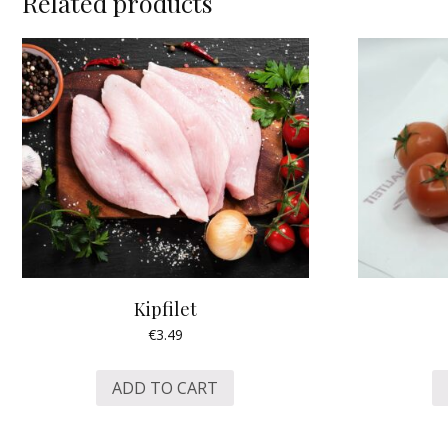
Related products
Kipfilet
€
3.49
ADD TO CART