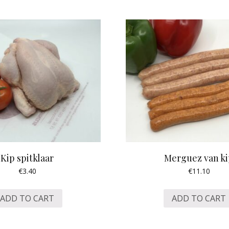
Kip spitklaar
Merguez van k
€
3.40
€
11.10
ADD TO CART
ADD TO CART