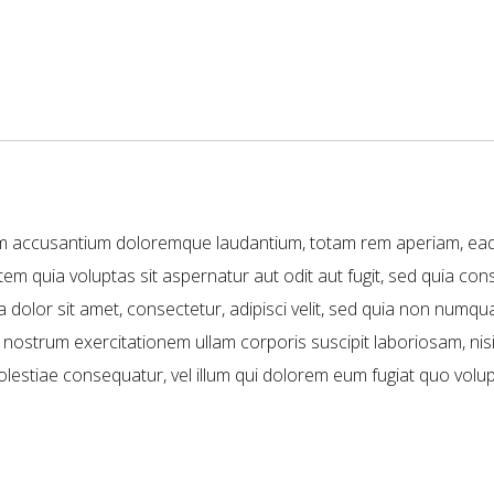
tem accusantium doloremque laudantium, totam rem aperiam, eaque 
em quia voluptas sit aspernatur aut odit aut fugit, sed quia c
 dolor sit amet, consectetur, adipisci velit, sed quia non num
 nostrum exercitationem ullam corporis suscipit laboriosam, ni
molestiae consequatur, vel illum qui dolorem eum fugiat quo volup