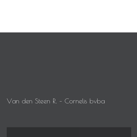
V
a
n
d
e
n
S
t
e
e
n
R
.
–
C
o
r
n
e
l
i
s
b
v
b
a