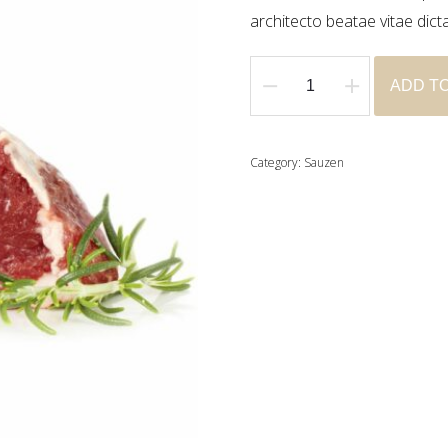
architecto beatae vitae dict
ADD T
Lamskroontje
quantity
Category:
Sauzen