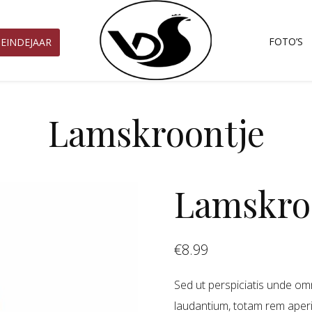
FOTO’S
EINDEJAAR
Lamskroontje
Lamskro
€
8.99
Sed ut perspiciatis unde om
laudantium, totam rem aperia