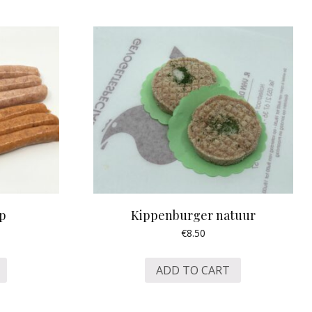
ip
Kippenburger natuur
€
8.50
ADD TO CART