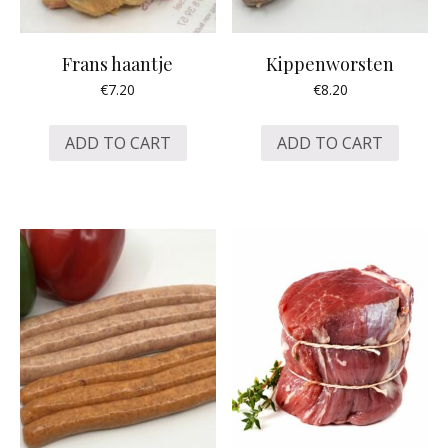
Frans haantje
Kippenworsten
€
7.20
€
8.20
ADD TO CART
ADD TO CART