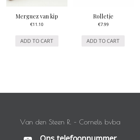
Merguez van kip
Rolletje
€
11.10
€
7.99
ADD TO CART
ADD TO CART
V
a
n
d
e
n
S
t
e
e
n
R
.
–
C
o
r
n
e
l
i
s
b
v
b
a
Ons telefoonnummer